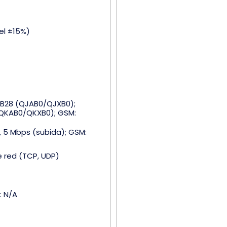
del ±15%)
0/B28 (QJAB0/QJXB0);
QKAB0/QKXB0); GSM:
, 5 Mbps (subida); GSM:
e red (TCP, UDP)
: N/A