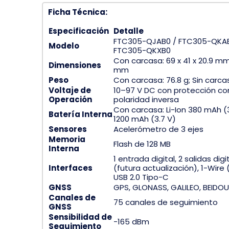
Ficha Técnica:
Especificación
Detalle
FTC305-QJAB0 / FTC305-QKAB
Modelo
FTC305-QKXB0
Con carcasa: 69 x 41 x 20.9 mm; 
Dimensiones
mm
Peso
Con carcasa: 76.8 g; Sin carca
Voltaje de
10–97 V DC con protección co
Operación
polaridad inversa
Con carcasa: Li-Ion 380 mAh (3.
Batería Interna
1200 mAh (3.7 V)
Sensores
Acelerómetro de 3 ejes
Memoria
Flash de 128 MB
Interna
1 entrada digital, 2 salidas dig
Interfaces
(futura actualización), 1-Wire 
USB 2.0 Tipo-C
GNSS
GPS, GLONASS, GALILEO, BEIDOU
Canales de
75 canales de seguimiento
GNSS
Sensibilidad de
-165 dBm
Seguimiento