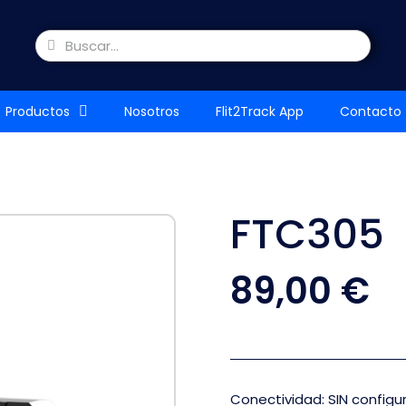
Productos
Nosotros
Flit2Track App
Contacto
FTC305
89,00 €
Conectividad
SIN configu