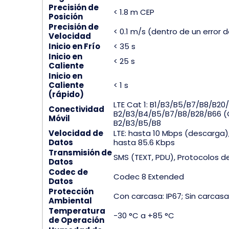
Precisión de
< 1.8 m CEP
Posición
Precisión de
< 0.1 m/s (dentro de un error 
Velocidad
Inicio en Frío
< 35 s
Inicio en
< 25 s
Caliente
Inicio en
Caliente
< 1 s
(rápido)
LTE Cat 1: B1/B3/B5/B7/B8/B2
Conectividad
B2/B3/B4/B5/B7/B8/B28/B66 (
Móvil
B2/B3/B5/B8
Velocidad de
LTE: hasta 10 Mbps (descarga)
Datos
hasta 85.6 Kbps
Transmisión de
SMS (TEXT, PDU), Protocolos d
Datos
Codec de
Codec 8 Extended
Datos
Protección
Con carcasa: IP67; Sin carcasa
Ambiental
Temperatura
-30 °C a +85 °C
de Operación