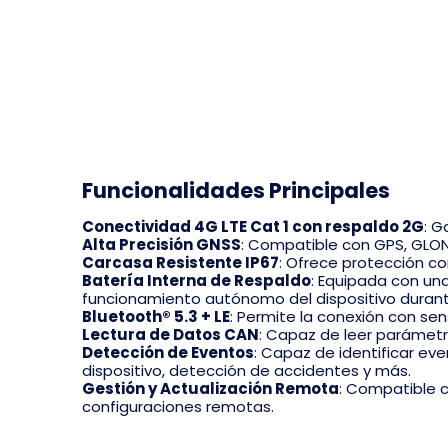
Funcionalidades Principales
Conectividad 4G LTE Cat 1 con respaldo 2G
:
Ga
Alta Precisión GNSS
:
Compatible con GPS, GLONAS
Carcasa Resistente IP67
:
Ofrece protección con
Batería Interna de Respaldo
:
Equipada con una 
funcionamiento autónomo del dispositivo duran
Bluetooth® 5.3 + LE
:
Permite la conexión con se
Lectura de Datos CAN
:
Capaz de leer parámetro
Detección de Eventos
:
Capaz de identificar eve
dispositivo, detección de accidentes y más.
Gestión y Actualización Remota
:
Compatible co
configuraciones remotas.