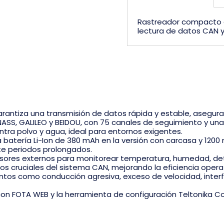
Rastreador compacto d
lectura de datos CAN y 
rantiza una transmisión de datos rápida y estable, asegura
S, GALILEO y BEIDOU, con 75 canales de seguimiento y una pr
tra polvo y agua, ideal para entornos exigentes.
batería Li-Ion de 380 mAh en la versión con carcasa y 1200 m
te periodos prolongados.
nsores externos para monitorear temperatura, humedad, de
s cruciales del sistema CAN, mejorando la eficiencia operat
ntos como conducción agresiva, exceso de velocidad, inter
n FOTA WEB y la herramienta de configuración Teltonika Co