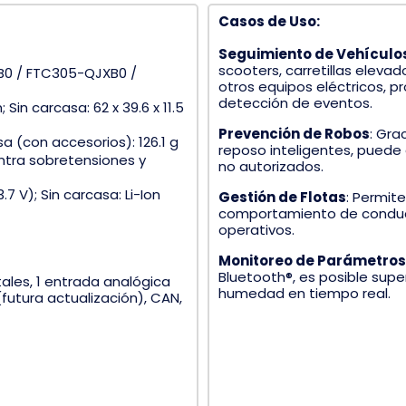
Casos de Uso:
Seguimiento de Vehículos
scooters, carretillas elevad
0 / FTC305-QJXB0 /
otros equipos eléctricos, 
detección de eventos.
Sin carcasa: 62 x 39.6 x 11.5
Prevención de Robos
:
Grac
sa (con accesorios): 126.1 g
reposo inteligentes, puede
ntra sobretensiones y
no autorizados.
7 V); Sin carcasa: Li-Ion
Gestión de Flotas
:
Permite
comportamiento de conducci
operativos.
Monitoreo de Parámetros
Bluetooth®, es posible sup
itales, 1 entrada analógica
humedad en tiempo real.
(futura actualización), CAN,