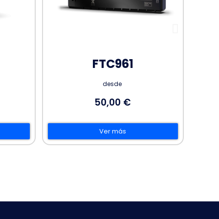
FMB930
desde
45,00 €
Ver más